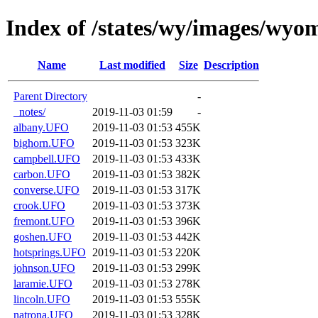
Index of /states/wy/images/wyo
Name
Last modified
Size
Description
Parent Directory
-
_notes/
2019-11-03 01:59
-
albany.UFO
2019-11-03 01:53
455K
bighorn.UFO
2019-11-03 01:53
323K
campbell.UFO
2019-11-03 01:53
433K
carbon.UFO
2019-11-03 01:53
382K
converse.UFO
2019-11-03 01:53
317K
crook.UFO
2019-11-03 01:53
373K
fremont.UFO
2019-11-03 01:53
396K
goshen.UFO
2019-11-03 01:53
442K
hotsprings.UFO
2019-11-03 01:53
220K
johnson.UFO
2019-11-03 01:53
299K
laramie.UFO
2019-11-03 01:53
278K
lincoln.UFO
2019-11-03 01:53
555K
natrona.UFO
2019-11-03 01:53
328K