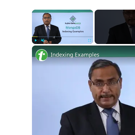
×
Play
Unmute
Fullscreen
Indexing Examples