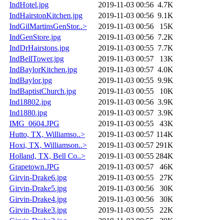
IndHotel.jpg
2019-11-03 00:56
4.7K
IndHairstonKitchen.jpg
2019-11-03 00:56
9.1K
IndGilMartinsGenStor..>
2019-11-03 00:56
15K
IndGenStore.jpg
2019-11-03 00:56
7.2K
IndDrHairstons.jpg
2019-11-03 00:55
7.7K
IndBellTower.jpg
2019-11-03 00:57
13K
IndBaylorKitchen.jpg
2019-11-03 00:57
4.0K
IndBaylor.jpg
2019-11-03 00:55
9.9K
IndBaptistChurch.jpg
2019-11-03 00:55
10K
Ind18802.jpg
2019-11-03 00:56
3.9K
Ind1880.jpg
2019-11-03 00:57
3.9K
IMG_0604.JPG
2019-11-03 00:55
43K
Hutto, TX, Williamso..>
2019-11-03 00:57
114K
Hoxi, TX, Williamson..>
2019-11-03 00:57
291K
Holland, TX, Bell Co..>
2019-11-03 00:55
284K
Grapetown.JPG
2019-11-03 00:57
46K
Girvin-Drake6.jpg
2019-11-03 00:55
27K
Girvin-Drake5.jpg
2019-11-03 00:56
30K
Girvin-Drake4.jpg
2019-11-03 00:56
30K
Girvin-Drake3.jpg
2019-11-03 00:55
22K