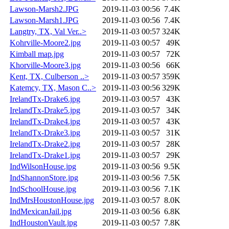
Lawson-Marsh2.JPG
2019-11-03 00:56
7.4K
Lawson-Marsh1.JPG
2019-11-03 00:56
7.4K
Langtry, TX, Val Ver..>
2019-11-03 00:57
324K
Kohrville-Moore2.jpg
2019-11-03 00:57
49K
Kimball map.jpg
2019-11-03 00:57
72K
Khorville-Moore3.jpg
2019-11-03 00:56
66K
Kent, TX, Culberson ..>
2019-11-03 00:57
359K
Katemcy, TX, Mason C..>
2019-11-03 00:56
329K
IrelandTx-Drake6.jpg
2019-11-03 00:57
43K
IrelandTx-Drake5.jpg
2019-11-03 00:57
34K
IrelandTx-Drake4.jpg
2019-11-03 00:57
43K
IrelandTx-Drake3.jpg
2019-11-03 00:57
31K
IrelandTx-Drake2.jpg
2019-11-03 00:57
28K
IrelandTx-Drake1.jpg
2019-11-03 00:57
29K
IndWilsonHouse.jpg
2019-11-03 00:56
9.5K
IndShannonStore.jpg
2019-11-03 00:56
7.5K
IndSchoolHouse.jpg
2019-11-03 00:56
7.1K
IndMrsHoustonHouse.jpg
2019-11-03 00:57
8.0K
IndMexicanJail.jpg
2019-11-03 00:56
6.8K
IndHoustonVault.jpg
2019-11-03 00:57
7.8K