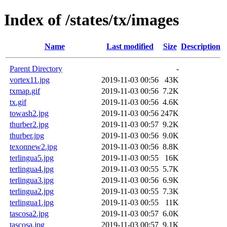
Index of /states/tx/images
Name
Last modified
Size
Description
Parent Directory
-
vortex11.jpg
2019-11-03 00:56
43K
txmap.gif
2019-11-03 00:56
7.2K
tx.gif
2019-11-03 00:56
4.6K
towash2.jpg
2019-11-03 00:56
247K
thurber2.jpg
2019-11-03 00:57
9.2K
thurber.jpg
2019-11-03 00:56
9.0K
texonnew2.jpg
2019-11-03 00:56
8.8K
terlingua5.jpg
2019-11-03 00:55
16K
terlingua4.jpg
2019-11-03 00:55
5.7K
terlingua3.jpg
2019-11-03 00:56
6.9K
terlingua2.jpg
2019-11-03 00:55
7.3K
terlingua1.jpg
2019-11-03 00:55
11K
tascosa2.jpg
2019-11-03 00:57
6.0K
tascosa.jpg
2019-11-03 00:57
9.1K